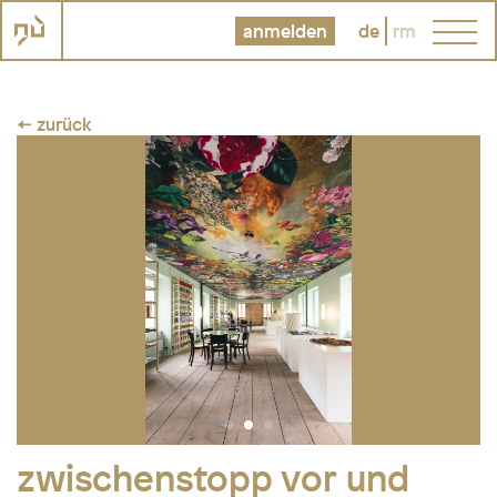
anmelden
de
rm
← zurück
zwischenstopp vor und