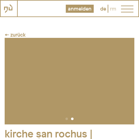
anmelden
de
rm
← zurück
kirche san rochus |