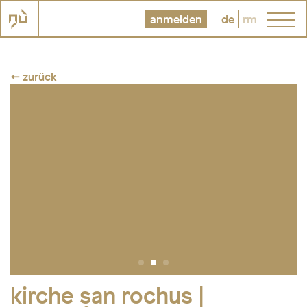
anmelden
de
rm
← zurück
kirche san rochus |