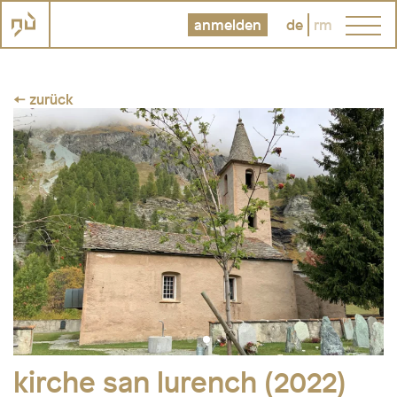
anmelden
de
rm
← zurück
kirche san lurench (2022)