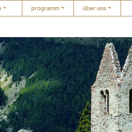
o
programm
über uns