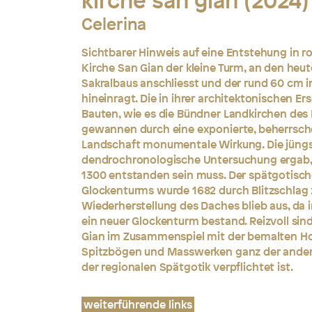
kirche san gian (2024)
Celerina
Sichtbarer Hinweis auf eine Entstehung in ro
Kirche San Gian der kleine Turm, an den heu
Sakralbaus anschliesst und der rund 60 cm 
hineinragt. Die in ihrer architektonischen 
Bauten, wie es die Bündner Landkirchen des
gewannen durch eine exponierte, beherrsche
Landschaft monumentale Wirkung. Die jüngs
dendrochronologische Untersuchung ergab, 
1300 entstanden sein muss. Der spätgotisc
Glockenturms wurde 1682 durch Blitzschlag z
Wiederherstellung des Daches blieb aus, da i
ein neuer Glockenturm bestand. Reizvoll sin
Gian im Zusammenspiel mit der bemalten Hol
Spitzbögen und Masswerken ganz der ande
der regionalen Spätgotik verpflichtet ist.
weiterführende links