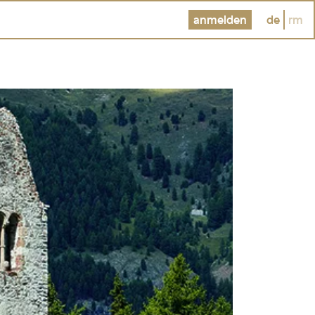
anmelden
de
rm