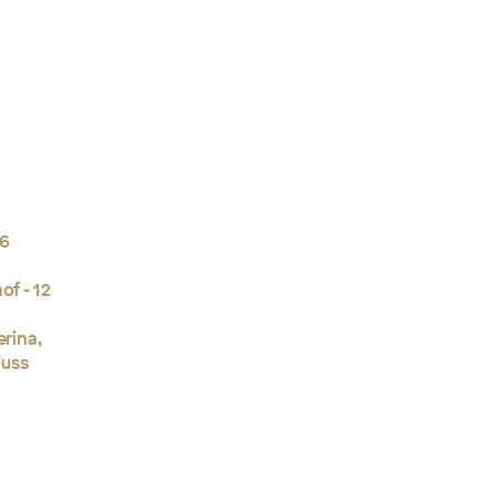
16
of - 12
erina,
Fuss