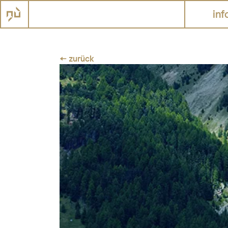
inf
← zurück