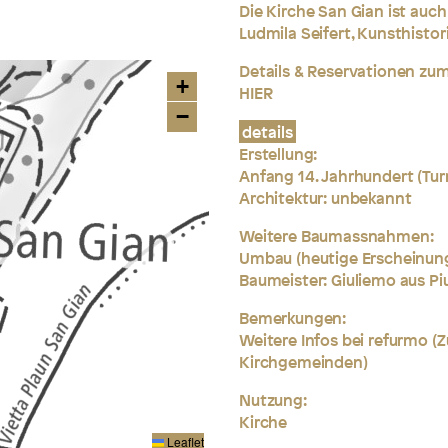
Die Kirche San Gian ist auc
Ludmila Seifert, Kunsthistor
Details & Reservationen zum
+
HIER
−
details
Erstellung:
Anfang 14. Jahrhundert (Turm
Architektur: unbekannt
Weitere Baumassnahmen:
Umbau (heutige Erscheinung
Baumeister: Giuliemo aus Piu
Bemerkungen:
Weitere Infos bei refurmo 
Kirchgemeinden)
Nutzung:
Kirche
Leaflet