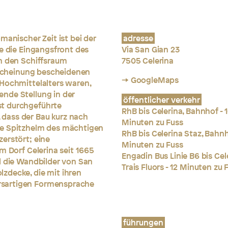
manischer Zeit ist bei der
adresse
te die Eingangsfront des
Via San Gian 23
in den Schiffsraum
7505 Celerina
Erscheinung bescheidenen
→ GoogleMaps
 Hochmittelalters waren,
nde Stellung in der
öffentlicher verkehr
t durchgeführte
RhB bis Celerina, Bahnhof - 
dass der Bau kurz nach
Minuten zu Fuss
he Spitzhelm des mächtigen
RhB bis Celerina Staz, Bahnh
erstört; eine
Minuten zu Fuss
m Dorf Celerina seit 1665
Engadin Bus Linie B6 bis Cel
d die Wandbilder von San
Trais Fluors - 12 Minuten zu 
zdecke, die mit ihren
rsartigen Formensprache
führungen