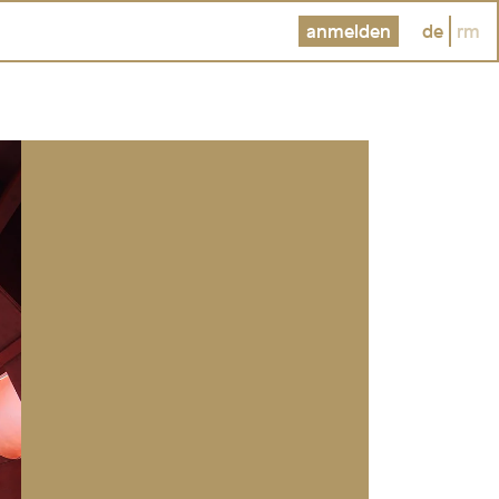
anmelden
de
rm