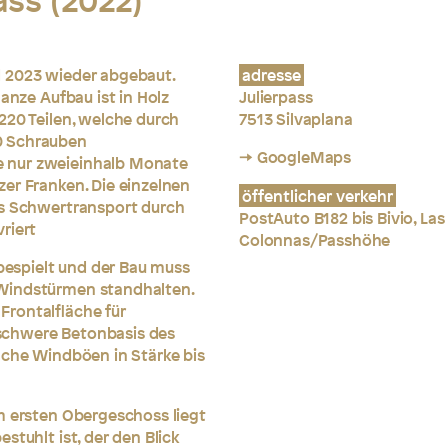
ass (2022)
d 2023 wieder abgebaut.
adresse
anze Aufbau ist in Holz
Julierpass
220 Teilen, welche durch
7513 Silvaplana
0 Schrauben
→ GoogleMaps
 nur zweieinhalb Monate
er Franken. Die einzelnen
öffentlicher verkehr
ls Schwertransport durch
PostAuto B182 bis Bivio, Las
riert
Colonnas/Passhöhe
 bespielt und der Bau muss
Windstürmen standhalten.
rontalfläche für
schwere Betonbasis des
lche Windböen in Stärke bis
m ersten Obergeschoss liegt
stuhlt ist, der den Blick