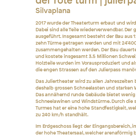
der rote turm | julierp
Silvaplana
2017 wurde der Theaterturm erbaut und wir
Dabei sind alle Teile wiederverwendbar. Der g
ausgeführt. Insgesamt besteht der Bau aus 1
zehn Türme getragen werden und mit 24’40
zusammengehalten werden. Der Bau dauerte
und kostete insgesamt 3.5 Millionen Schweiz
Holzteile wurden im Vorausproduziert und a
die engen Strassen auf den Julierpass manöv
Das Juliertheater wird zu allen Jahreszeiten
deshalb grossen Schneelasten und starken 
Das annähernd runde Gebäude bietet wenig F
Schneelawinen und Windstürme. Durch die 
Turmes hat er eine hohe Standfestigkeit, we
zu 240 km/h standhält.
Im Erdgeschoss liegt der Eingangsbereich, i
der hohe Theatersaal, welcher arenaförmig be