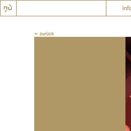
inf
← zurück