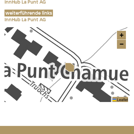
InnHub La Punt AG
weiterführende links
InnHub La Punt AG
+
−
Leaflet