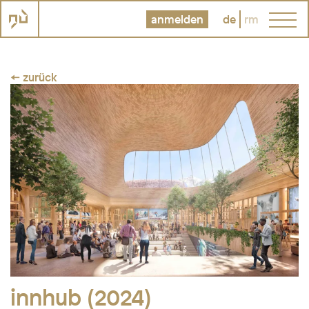
anmelden
de
rm
← zurück
innhub (2024)