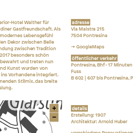
rior-Hotel Walther für
adresse
adiner Gastfreundschaft. Als
Via Maistra 215
t-modernes Lebensgefühl
7504 Pontresina
den Dekor zwischen Belle
→ GoogleMaps
ndung zwischen Tradition
 2017 besonders schön
öffentlicher verkehr
 bewahrt und treten nun
Pontresina, Bhf - 17 Minuten
 und Kunst wurden von
Fuss
 ins Vorhandene integriert.
B 602 | 607 bis Pontresina, 
nenden Stilmix, das breite
slung.
+
details
Erstellung: 1907
−
Architektur: Arnold Huber
verschiedene Renovationen