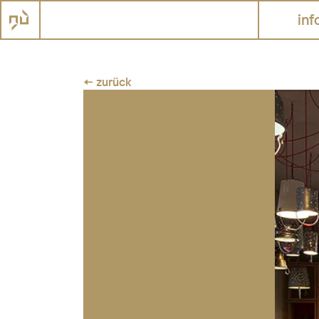
inf
← zurück