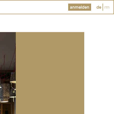
anmelden
de
rm