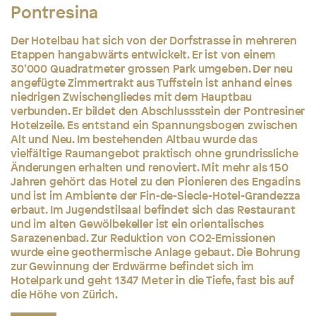
Pontresina
Der Hotelbau hat sich von der Dorfstrasse in mehreren
Etappen hangabwärts entwickelt. Er ist von einem
30’000 Quadratmeter grossen Park umgeben. Der neu
angefügte Zimmertrakt aus Tuffstein ist anhand eines
niedrigen Zwischengliedes mit dem Hauptbau
verbunden. Er bildet den Abschlussstein der Pontresiner
Hotelzeile. Es entstand ein Spannungsbogen zwischen
Alt und Neu. Im bestehenden Altbau wurde das
vielfältige Raumangebot praktisch ohne grundrissliche
Änderungen erhalten und renoviert. Mit mehr als 150
Jahren gehört das Hotel zu den Pionieren des Engadins
und ist im Ambiente der Fin-de-Siecle-Hotel-Grandezza
erbaut. Im Jugendstilsaal befindet sich das Restaurant
und im alten Gewölbekeller ist ein orientalisches
Sarazenenbad. Zur Reduktion von CO2-Emissionen
wurde eine geothermische Anlage gebaut. Die Bohrung
zur Gewinnung der Erdwärme befindet sich im
Hotelpark und geht 1347 Meter in die Tiefe, fast bis auf
die Höhe von Zürich.