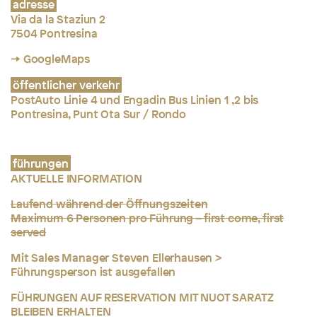
adresse
Via da la Staziun 2
7504 Pontresina
→ GoogleMaps
öffentlicher verkehr
PostAuto Linie 4 und Engadin Bus Linien 1 ,2 bis
Pontresina, Punt Ota Sur / Rondo
führungen
AKTUELLE INFORMATION
Laufend während der Öffnungszeiten
Maximum 6 Personen pro Führung – first come, first
served
Mit Sales Manager Steven Ellerhausen >
Führungsperson ist ausgefallen
FÜHRUNGEN AUF RESERVATION MIT NUOT SARATZ
BLEIBEN ERHALTEN