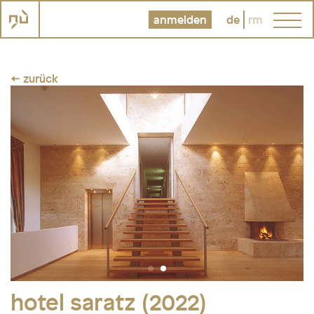
anmelden
de
rm
← zurück
hotel saratz (2022)