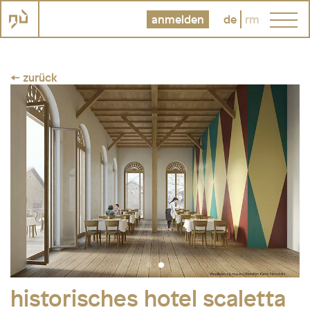
anmelden
de
rm
← zurück
historisches hotel scaletta