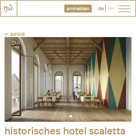
anmelden
de
rm
← zurück
historisches hotel scaletta