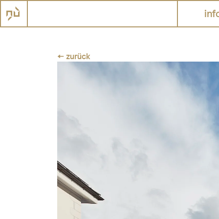
inf
← zurück