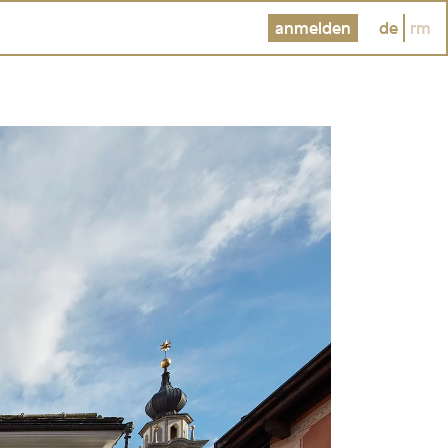
anmelden
de
rm