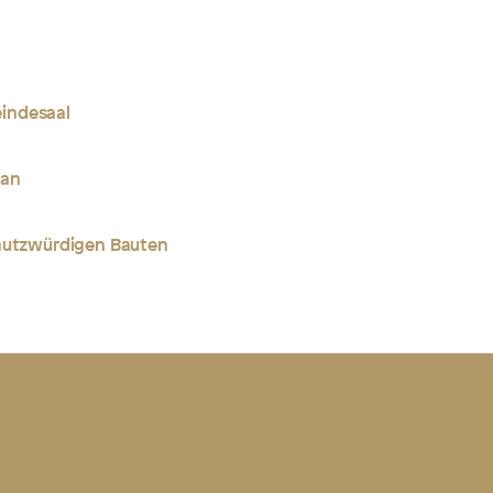
indesaal
dan
chutzwürdigen Bauten