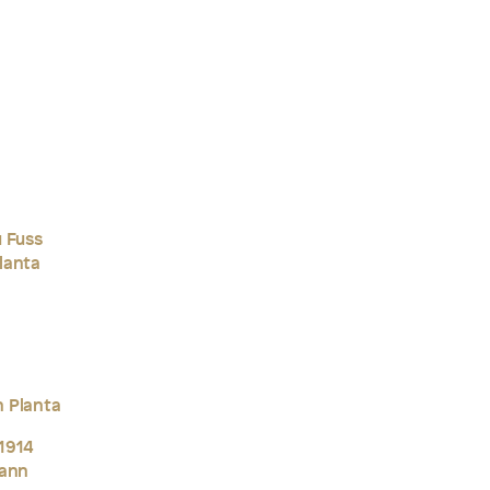
u Fuss
lanta
 Planta
1914
mann