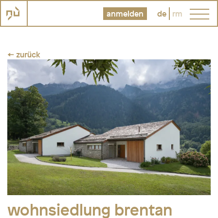
anmelden
de
rm
← zurück
wohnsiedlung brentan