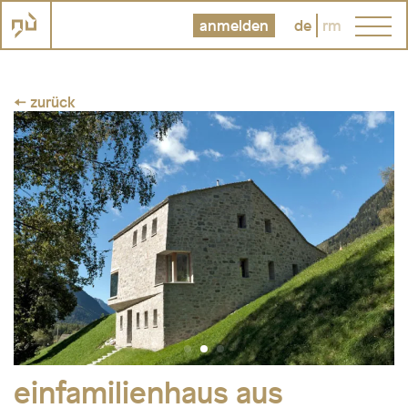
anmelden
de
rm
← zurück
einfamilienhaus aus