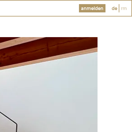
anmelden
de
rm