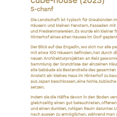
cube-house (2023)
S-chanf
Die Landschaft ist typisch für Graubünden 
Häusern und kleinen Fenstern, Fassaden mi
und Freskenmalereien. Es wurde ein kleiner 
Hinterhof eines alten Hauses im Dorf geplant
Der Blick auf das Engadin, wo sich nur alle p
mit etwa 100 Häusern befinden, hat durch die
neuen Architekturprojekten an Reiz gewonnen
Sammlung der Grundrisse der einzelnen Häuse
alle Gebäude als Bestandteile des gesamten
Anstatt ein kleines Haus im Hinterhof zu ba
aus Japan beschlossen, eine hohle, kubisch
setzen.
Indem sie die Hälfte davon in den Boden ver
gleichzeitig einen gut beleuchteten, offenen
und einen dunklen, ruhigen Raum darunter.
nach aussen zu ermöglichen, während man si