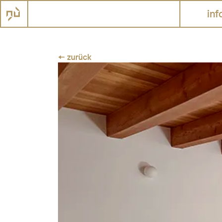
inf
← zurück