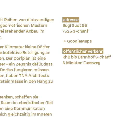
mit Reihen von dickwandigen
adresse
t geometrischen Mustern
Bügl Suot 55
frei stehender Anbau im
7525 S-chanf
.
→ GoogleMaps
aar Kilometer kleine Dörfer
öffentlicher verkehr
 kollektive Beteiligung an
RhB bis Bahnhof S-chanf
. Der Dorfplan ist eine
6 Minuten Fussweg
r – ein Zeugnis dafür, dass
 Dorfes fungieren müssen.
uen, haben TNA Architects
e Steinmasse in den Hang zu
senken, schaffen sie
 Raum im oberirdischen Teil
 Um eine Kommunikation
ch gleichzeitig im Inneren