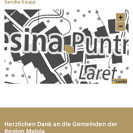
Sandra Kaupp
+
−
Leaflet
Herzlichen Dank an die Gemeinden der
Region Maloja