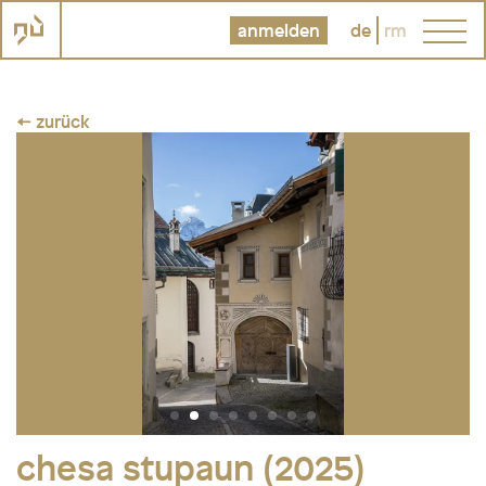
anmelden
de
rm
← zurück
chesa stupaun (2025)