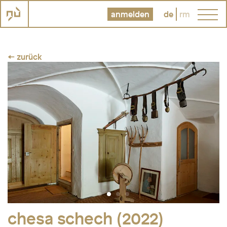
anmelden
de
rm
← zurück
chesa schech (2022)