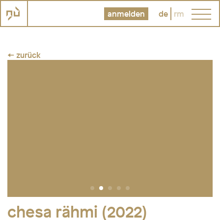
anmelden
de
rm
← zurück
chesa rähmi (2022)