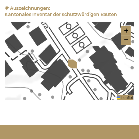
Auszeichnungen:
Kantonales Inventar der schutzwürdigen Bauten
+
−
Leaflet