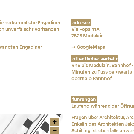
 die herkömmliche Engadiner
adresse
och unverfälscht vorhanden
Via Fops 41A
7523 Madulain
ewandten Engadiner
→ GoogleMaps
öffentlicher verkehr
RhB bis Madulain, Bahnhof -
Minuten zu Fuss bergwärts
oberhalb Bahnhof
führungen
Laufend während der Öffnu
Fragen über Architektur, Ar
+
Enkelin des Architekten Jak
−
Schilling ist ebenfalls anw