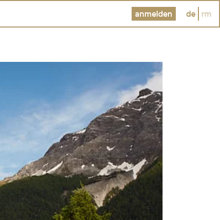
anmelden
de
rm