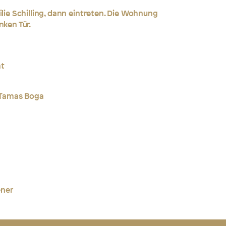
ilie Schilling, dann eintreten. Die Wohnung
nken Tür.
ht
r Tamas Boga
ener