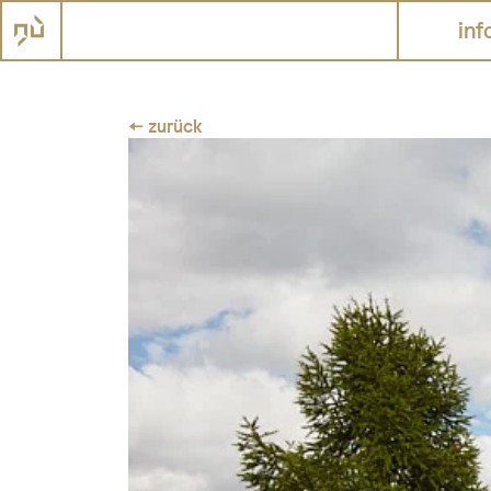
inf
← zurück