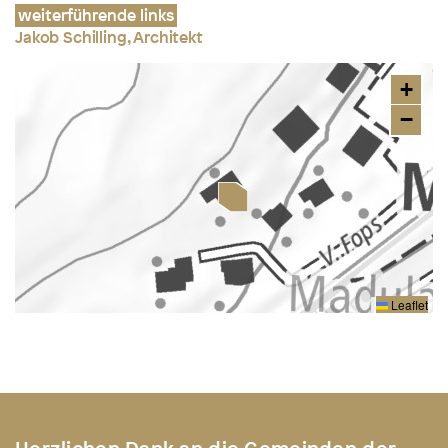
weiterführende links
Jakob Schilling, Architekt
+
−
Leaflet