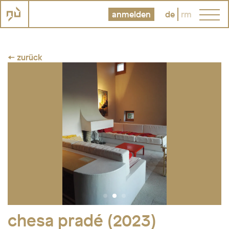
anmelden
de
rm
← zurück
Fotos: Familie Schilling, Madulain
chesa pradé (2023)