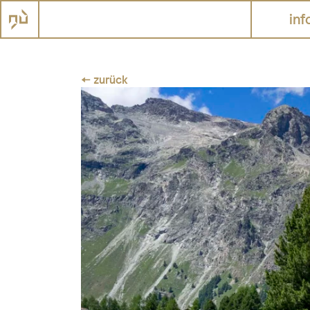
inf
← zurück