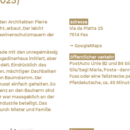
2023)
den Architekten Pierre
adresse
, erbaut. Der leicht
Via da Platta 25
n Lawinenschutzmauern der
7514 Fex
→ GoogleMaps
sade mit den unregelmässig
öffentlicher verkehr
ngadinerhaus imitiert, aber
PostAuto Linie B2 und B4 bi
lt. Eindrücklich das
Sils/Segl Maria, Posta - dan
ren, mächtigen Dachbalken
Fuss oder eine Teilstrecke p
en Baumstamm. Der
Pferdekutsche, ca. 45 Minu
wusst einfach gehalten. So
renz an den Bauherrn sind
r war massgeblich an der
dustrie beteiligt. Das
durch Mieter und Familie