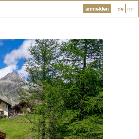
anmelden
de
rm