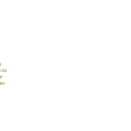
s
n zu
er
ten