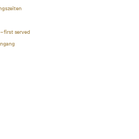
ngszeiten
– first served
ingang