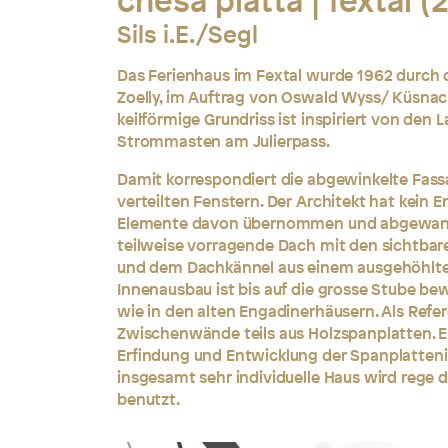
chesa platta | fextal (
Sils i.E./Segl
Das Ferienhaus im Fextal wurde 1962 durch 
Zoelly, im Auftrag von Oswald Wyss/ Küsnacht
keilförmige Grundriss ist inspiriert von de
Strommasten am Julierpass.
Damit korrespondiert die abgewinkelte Fas
verteilten Fenstern. Der Architekt hat kein E
Elemente davon übernommen und abgewande
teilweise vorragende Dach mit den sichtba
und dem Dachkännel aus einem ausgehöhlt
Innenausbau ist bis auf die grosse Stube be
wie in den alten Engadinerhäusern. Als Refe
Zwischenwände teils aus Holzspanplatten. E
Erfindung und Entwicklung der Spanplattenin
insgesamt sehr individuelle Haus wird rege 
benutzt.