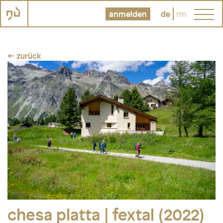
anmelden
de
rm
← zurück
chesa platta | fextal (2022)