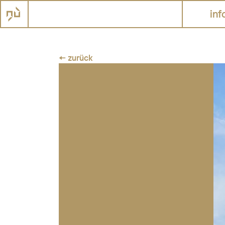
inf
← zurück