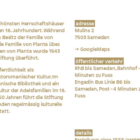
schönsten Herrschaftshäuser
adresse
n 16. Jahrhundert. Während
Mulins 2
 Besitz der Familie von
7503 Samedan
ie Familie von Planta über.
→ GoogleMaps
en von Planta wurde 1943
iftung überführt.
öffentlicher verkehr
RhB bis Samedan, Bahnhof -
entlichkeit als
Minuten zu Fuss
ätoromanischer Kultur. Im
Engadin Bus Linie B6 bis
anische Bibliothek und ein
Samedan, Post - 4 Minuten 
ur der Adelsfamilien im 18.
Fuss
50 Jahren führt die Stiftung
nden regelmässig kulturelle
tatt.
details
Erstellung:
circa 1555 (erst