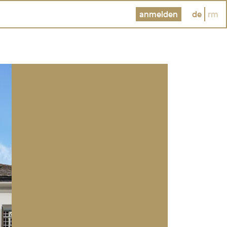
anmelden
de
rm