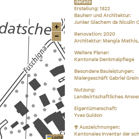
details
Erstellung:
1822
Bauherr und Architektur:
Junker Giachem da Niculin O
+
Renovation:
2020
−
Architektur: Mengia Mathis,
Weitere Planer:
Kantonale Denkmalpflege
Besondere Bauleistungen:
Malergeschäft Gabriel Grein
Nutzung:
Landwirtschaftliches Anwe
Eigentümerschaft:
Yves Guidon
Auszeichnungen:
Kantonales Inventar der s
Leaflet