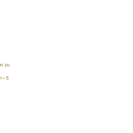
en zu
m – 5