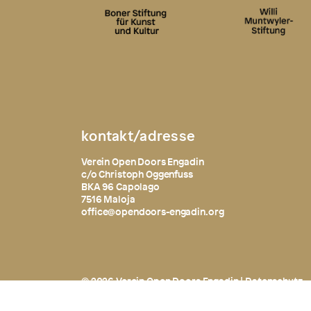
kontakt/adresse
Verein Open Doors Engadin
c/o Christoph Oggenfuss
BKA 96 Capolago
7516 Maloja
office@opendoors-engadin.org
© 2026 Verein Open Doors Engadin |
Datenschutz