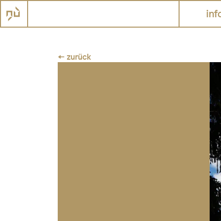
inf
← zurück