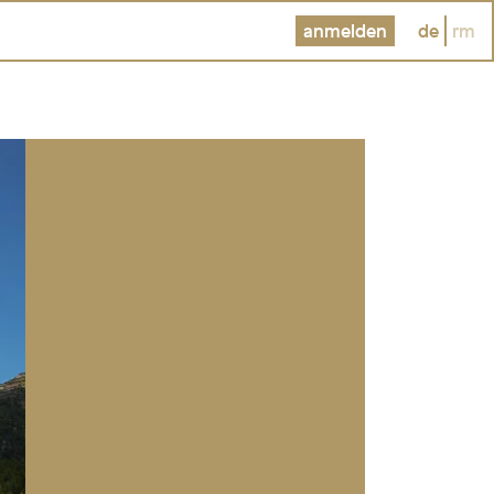
anmelden
de
rm