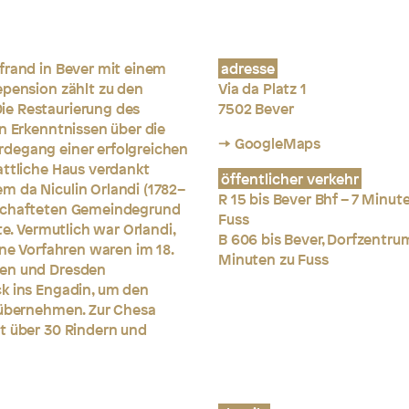
frand in Bever mit einem
adresse
epension zählt zu den
Via da Platz 1
ie Restaurierung des
7502 Bever
en Erkenntnissen über die
→ GoogleMaps
rdegang einer erfolgreichen
attliche Haus verdankt
öffentlicher verkehr
m da Niculin Orlandi (1782–
R 15 bis Bever Bhf – 7 Minut
tschafteten Gemeindegrund
Fuss
te. Vermutlich war Orlandi,
B 606 bis Bever, Dorfzentru
ine Vorfahren waren im 18.
Minuten zu Fuss
ien und Dresden
ck ins Engadin, um den
u übernehmen. Zur Chesa
t über 30 Rindern und