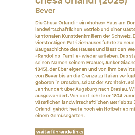
chesa orlandi (2025)
Bever
Die Chesa Orlandi – ein «hohes» Haus am Dor
landwirtschaftlichen Betrieb und einer Gäst
kantonalen Kunstdenkmälern der Schweiz. D
vierstöckigen Patrizierhauses führte zu neu
Baugeschichte des Hauses und lässt den We
«Randolins- Familie» wieder aufleben. Das st
seinen Namen seinem Erbauer, Junker Giache
1845), der über eigenen und von ihm bewir
von Bever bis an die Grenze zu Italien verfüg
geboren in Dresden, selbst der Architekt. Se
Jahrhundert über Augsburg nach Breslau, W
ausgewandert. Von dort kehrte er 1804 zurü
väterlichen landwirtschaftlichen Betrieb z
Orlandi gehört heute noch ein Hofbetrieb mi
einem Gemüsegarten.
weiterführende links