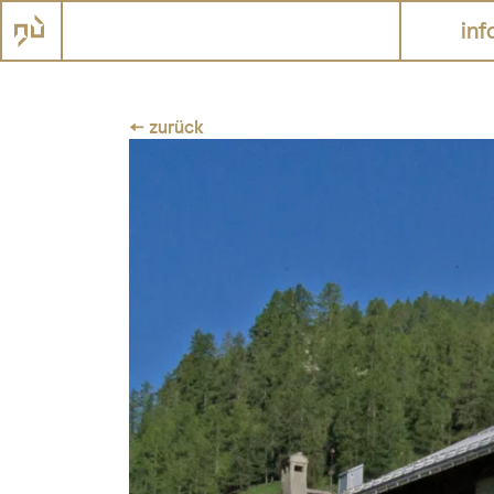
inf
← zurück