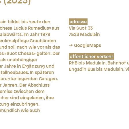
 (2023)
ain bildet bis heute den
adresse
«chesa Lucius Rumedius» aus
Via Suot 33
alabwärts. Im Jahr 1979
7523 Madulain
 Denkmalpflege Graubünden
→ GoogleMaps
und soll nach wie vor als das
 «Suot Chesas» gelten. Der
öffentlicher verkehr
 als unabhängiger
RhB bis Madulain, Bahnhof 
r Jahre in Ergänzung und
Engadin Bus bis Madulain, V
Stallneubaues. In späteren
darunterliegenden Garagen.
r Jahren. Der Abschluss
 Remise zwischen dem
her sind eingeladen, ihre
ung einzubringen.
mündlich wie auch