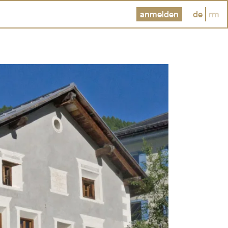
anmelden
de
rm