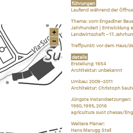
führungen
Laufend während der Öffnun
Thema: vom Engadiner Bauer
Jahrhundert | Entwicklung 
+
Landwirtschaft – 17. Jahrhun
−
Treffpunkt: vor dem Haus/d
details
Erstellung: 1654
Architektur: unbekannt
Umbau: 2009–2011
Architektur: Christoph Saute
Jüngste Instandsetzungen:
1980, 1995, 2016
agricultura suot chesas/En
Weitere Planer:
Hans Marugg Stall