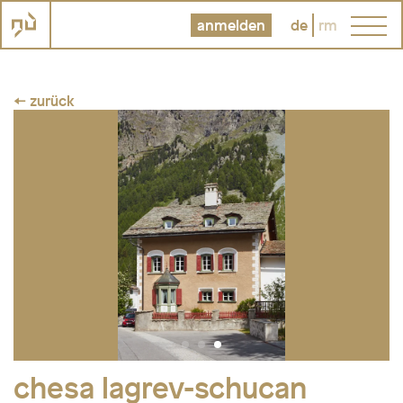
anmelden
de
rm
← zurück
chesa lagrev-schucan