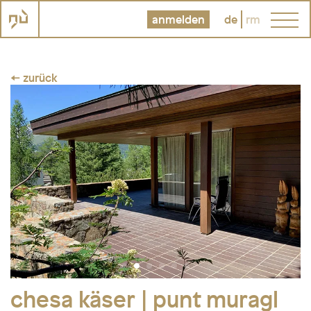
anmelden
de
rm
← zurück
chesa käser | punt muragl