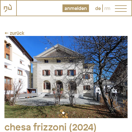
anmelden
de
rm
← zurück
chesa frizzoni (2024)