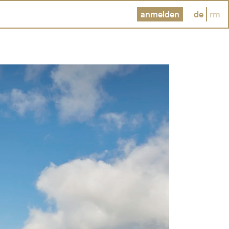
anmelden
de
rm