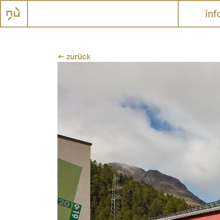
inf
← zurück