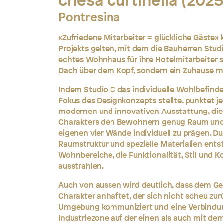
chesa curtinella (2025
Pontresina
«Zufriedene Mitarbeiter = glückliche Gäste» 
Projekts gelten, mit dem die Bauherren Studi
echtes Wohnhaus für ihre Hotelmitarbeiter sol
Dach über dem Kopf, sondern ein Zuhause mi
Indem Studio C das individuelle Wohlbefinde
Fokus des Designkonzepts stellte, punktet j
modernen und innovativen Ausstattung, die 
Charakters den Bewohnern genug Raum und M
eigenen vier Wände individuell zu prägen. D
Raumstruktur und spezielle Materialien ent
Wohnbereiche, die Funktionalität, Stil und 
ausstrahlen.
Auch von aussen wird deutlich, dass dem G
Charakter anhaftet, der sich nicht scheu zur
Umgebung kommuniziert und eine Verbindun
Industriezone auf der einen als auch mit de