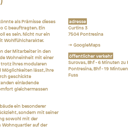
)
könnte als Prämisse dieses
adresse
o C beauftragten. Ein
Curtins 3
l es sein. Nicht nur ein
7504 Pontresina
t Wohlfühlcharakter.
→ GoogleMaps
n der Mitarbeiter in den
öffentlicher verkehr
ede Wohneinheit mit einer
Surovas, Bhf - 6 Minuten zu 
trotz ihres modularen
Pontresina, Bhf - 19 Mintuen
öglichkeiten lässt, ihre
Fuss
urch geschickte
standen einladende
Komfort gleichermassen
ebäude ein besonderer
ückzieht, sondern mit seiner
g sowohl mit der
m Wohnquartier auf der