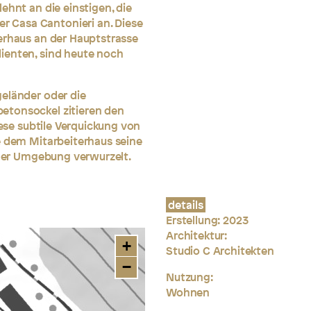
ehnt an die einstigen, die
 Casa Cantonieri an. Diese
erhaus an der Hauptstrasse
ienten, sind heute noch
geländer oder die
etonsockel zitieren den
iese subtile Verquickung von
ie dem Mitarbeiterhaus seine
einer Umgebung verwurzelt.
details
Erstellung: 2023
Architektur:
+
Studio C Architekten
−
Nutzung:
Wohnen