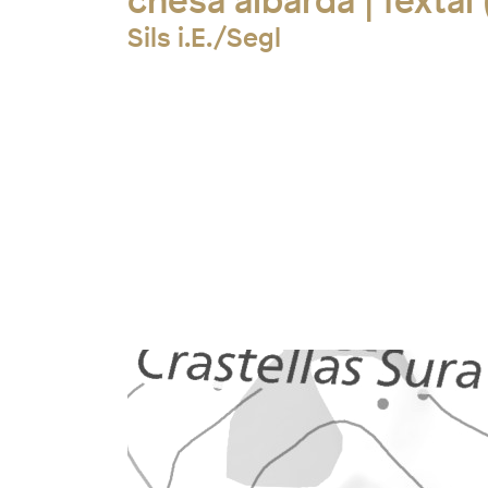
chesa albarda | fextal
Sils i.E./Segl