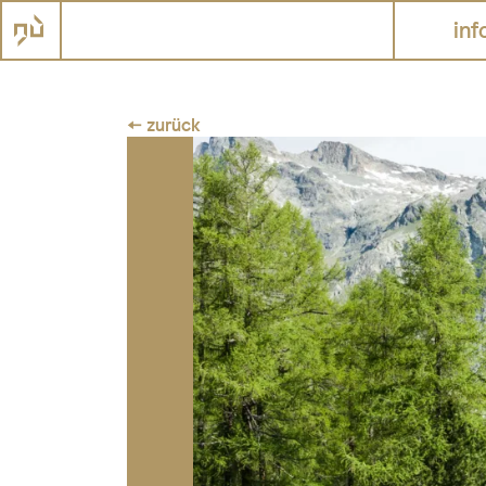
inf
← zurück