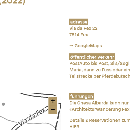
 (2022)
adresse
Via da Fex 22
7514 Fex
→ GoogleMaps
öffentlicher verkehr
PostAuto bis Post, Sils/Segl
Maria, dann zu Fuss oder ei
Teilstrecke per Pferdekutsc
führungen
+
Die Chesa Albarda kann nur
−
«Architekturwanderung Fex
Details & Reservationen zum
HIER