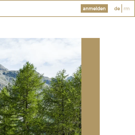
anmelden
de
rm