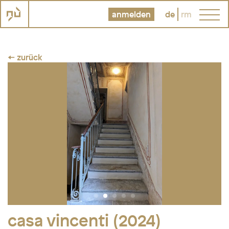
anmelden
de
rm
← zurück
casa vincenti (2024)