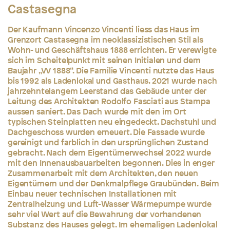
Castasegna
Der Kaufmann Vincenzo Vincenti liess das Haus im
Grenzort Castasegna im neoklassizistischen Stil als
Wohn- und Geschäftshaus 1888 errichten. Er verewigte
sich im Scheitelpunkt mit seinen Initialen und dem
Baujahr „VV 1888“. Die Familie Vincenti nutzte das Haus
bis 1992 als Ladenlokal und Gasthaus. 2021 wurde nach
jahrzehntelangem Leerstand das Gebäude unter der
Leitung des Architekten Rodolfo Fasciati aus Stampa
aussen saniert. Das Dach wurde mit den im Ort
typischen Steinplatten neu eingedeckt. Dachstuhl und
Dachgeschoss wurden erneuert. Die Fassade wurde
gereinigt und farblich in den ursprünglichen Zustand
gebracht. Nach dem Eigentümerwechsel 2022 wurde
mit den Innenausbauarbeiten begonnen. Dies in enger
Zusammenarbeit mit dem Architekten, den neuen
Eigentümern und der Denkmalpflege Graubünden. Beim
Einbau neuer technischen Installationen mit
Zentralheizung und Luft-Wasser Wärmepumpe wurde
sehr viel Wert auf die Bewahrung der vorhandenen
Substanz des Hauses gelegt. Im ehemaligen Ladenlokal