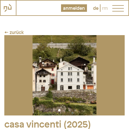
anmelden
de
rm
← zurück
casa vincenti (2025)