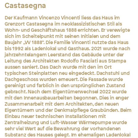
Castasegna
Der Kaufmann Vincenzo Vincenti liess das Haus im
Grenzort Castasegna im neoklassizistischen Stil als
Wohn- und Geschäftshaus 1888 errichten. Er verewigte
sich im Scheitelpunkt mit seinen Initialen und dem
Baujahr „VV 1888“. Die Familie Vincenti nutzte das Haus
bis 1992 als Ladenlokal und Gasthaus. 2021 wurde nach
jahrzehntelangem Leerstand das Gebäude unter der
Leitung des Architekten Rodolfo Fasciati aus Stampa
aussen saniert. Das Dach wurde mit den im Ort
typischen Steinplatten neu eingedeckt. Dachstuhl und
Dachgeschoss wurden erneuert. Die Fassade wurde
gereinigt und farblich in den ursprünglichen Zustand
gebracht. Nach dem Eigentümerwechsel 2022 wurde
mit den Innenausbauarbeiten begonnen. Dies in enger
Zusammenarbeit mit dem Architekten, den neuen
Eigentümern und der Denkmalpflege Graubünden. Beim
Einbau neuer technischen Installationen mit
Zentralheizung und Luft-Wasser Wärmepumpe wurde
sehr viel Wert auf die Bewahrung der vorhandenen
Substanz des Hauses gelegt. Im ehemaligen Ladenlokal