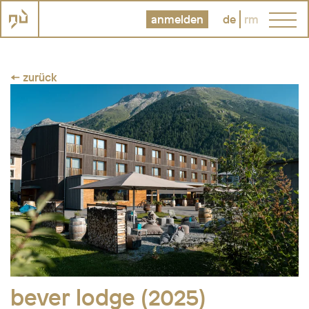
anmelden
de
rm
← zurück
bever lodge (2025)