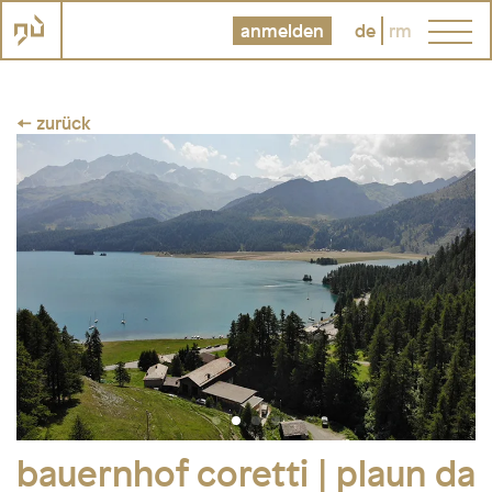
anmelden
de
rm
← zurück
bauernhof coretti | plaun da