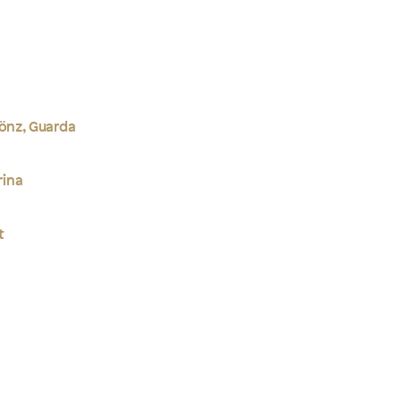
Könz, Guarda
rina
t