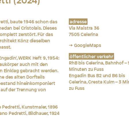
tti (2024)
retti, baute 1946 schon das
adresse
edan bei Cristolais. Dieses
Via Maistra 36
omplett zerstört. Für das
7505 Celerina
Architekt Könz dieselben
→ GoogleMaps
passt.
öffentlicher verkehr
Engadin‘, WERK Heft 9, 1954:
RhB bis Celerina, Bahnhof – 
aukörper auch mit den
Minuten zu Fuss
in Einklag gebracht werden.
Engadin Bus B2 und B6 bis
e des alten Dorfteils
Celerina, Cresta Kulm – 3 M
bestand hineinkomponiert
zu Fuss
 auf der Trennung von
o Pedretti, Kunstmaler, 1896
ano Pedretti, Bildhauer, 1924