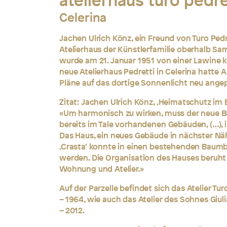
atelierhaus turo pedre
Celerina
Jachen Ulrich Könz, ein Freund von Turo Ped
Atelierhaus der Künstlerfamilie oberhalb Sam
wurde am 21. Januar 1951 von einer Lawine k
neue Atelierhaus Pedretti in Celerina hatte 
Pläne auf das dortige Sonnenlicht neu ange
Zitat: Jachen Ulrich Könz, ‚Heimatschutz im 
«
Um harmonisch zu wirken, muss der neue B
bereits im Tale vorhandenen Gebäuden, (…), 
Das Haus, ein neues Gebäude in nächster Näh
‚Crasta‘ konnte in einen bestehenden Baum
werden. Die Organisation des Hauses beruht
Wohnung und Atelier.»
Auf der Parzelle befindet sich das Atelier Tur
– 1964, wie auch das Atelier des Sohnes Giuli
– 2012.