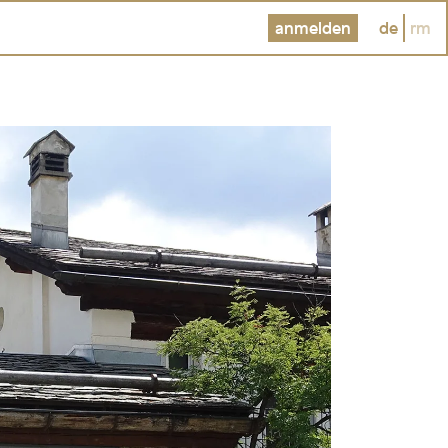
anmelden
de
rm