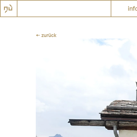
inf
← zurück