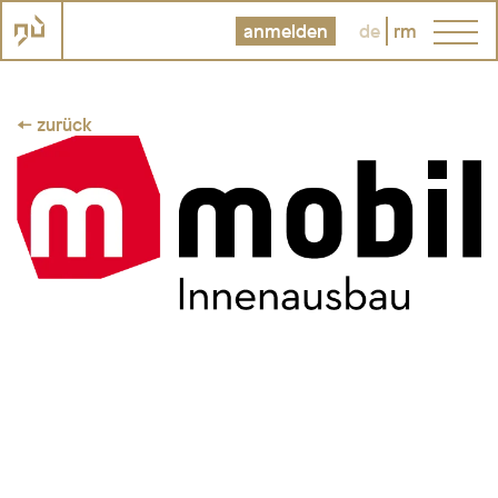
anmelden
de
rm
← zurück