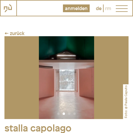
anmelden
de
rm
← zurück
Foto: @ Paula Caputo
stalla capolago