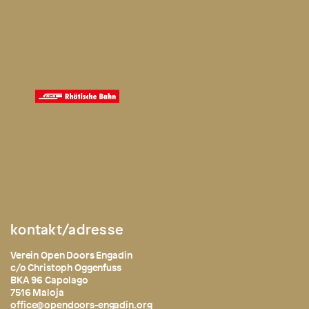
kontakt/adresse
Verein Open Doors Engadin
c/o Christoph Oggenfuss
BKA 96 Capolago
7516 Maloja
office@opendoors-engadin.org