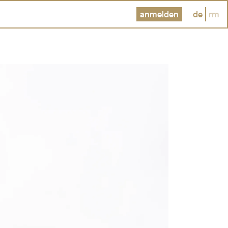
anmelden
de
rm