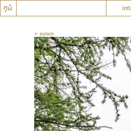
inf
← zurück