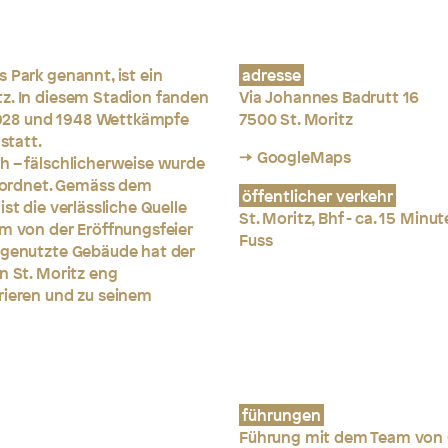
 Park genannt, ist ein
adresse
tz. In diesem Stadion fanden
Via Johannes Badrutt 16
928 und 1948 Wettkämpfe
7500 St. Moritz
statt.
→ GoogleMaps
h – fälschlicherweise wurde
eordnet. Gemäss dem
öffentlicher verkehr
st die verlässliche Quelle
St. Moritz, Bhf - ca. 15 Minu
em von der Eröffnungsfeier
Fuss
ungenutzte Gebäude hat der
n St. Moritz eng
rieren und zu seinem
führungen
Führung mit dem Team von