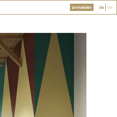
anmelden
de
rm