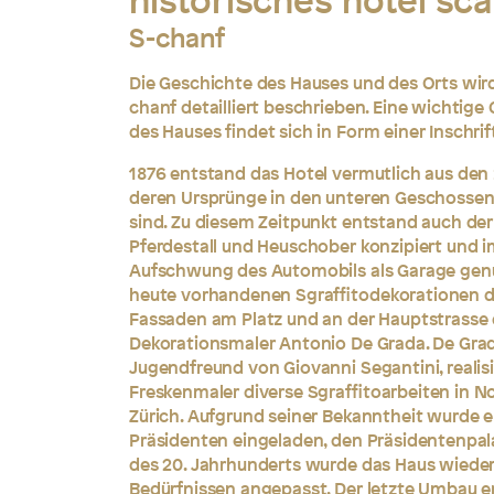
historisches hotel sca
S-chanf
Die Geschichte des Hauses und des Orts wir
chanf detailliert beschrieben. Eine wichtige
des Hauses findet sich in Form einer Inschri
1876 entstand das Hotel vermutlich aus den
deren Ursprünge in den unteren Geschossen
sind. Zu diesem Zeitpunkt entstand auch der
Pferdestall und Heuschober konzipiert und 
Aufschwung des Automobils als Garage genu
heute vorhandenen Sgraffitodekorationen d
Fassaden am Platz und an der Hauptstrasse
Dekorationsmaler Antonio De Grada. De Grada
Jugendfreund von Giovanni Segantini, realisi
Freskenmaler diverse Sgraffitoarbeiten in N
Zürich. Aufgrund seiner Bekanntheit wurde 
Präsidenten eingeladen, den Präsidentenpala
des 20. Jahrhunderts wurde das Haus wiede
Bedürfnissen angepasst. Der letzte Umbau er