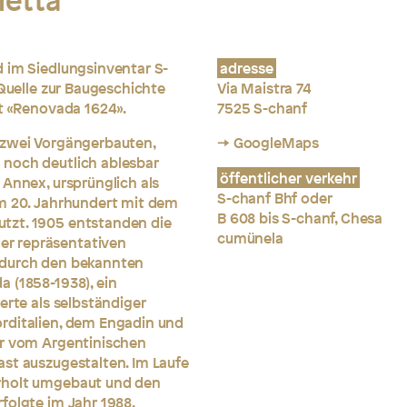
letta
d im Siedlungsinventar S-
adresse
 Quelle zur Baugeschichte
Via Maistra 74
ft «Renovada 1624».
7525 S-chanf
 zwei Vorgängerbauten,
→ GoogleMaps
 noch deutlich ablesbar
öffentlicher verkehr
 Annex, ursprünglich als
S-chanf Bhf oder
im 20. Jahrhundert mit dem
B 608 bis S-chanf, Chesa
tzt. 1905 entstanden die
cumünela
er repräsentativen
 durch den bekannten
 (1858-1938), ein
erte als selbständiger
orditalien, dem Engadin und
er vom Argentinischen
st auszugestalten. Im Laufe
rholt umgebaut und den
folgte im Jahr 1988.