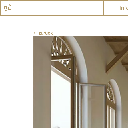
inf
← zurück