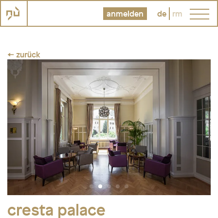
anmelden
de
rm
← zurück
cresta palace