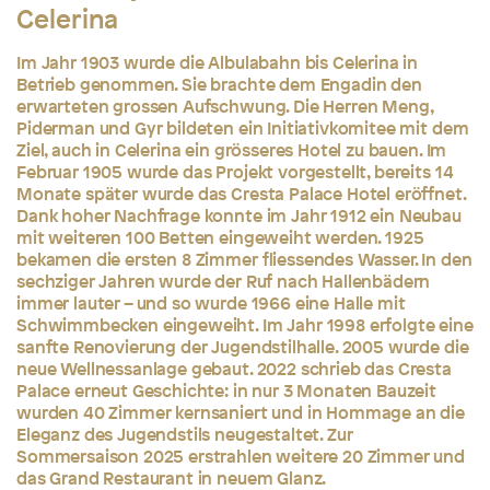
Celerina
Im Jahr 1903 wurde die Albulabahn bis Celerina in
Betrieb genommen. Sie brachte dem Engadin den
erwarteten grossen Aufschwung. Die Herren Meng,
Piderman und Gyr bildeten ein Initiativkomitee mit dem
Ziel, auch in Celerina ein grösseres Hotel zu bauen. Im
Februar 1905 wurde das Projekt vorgestellt, bereits 14
Monate später wurde das Cresta Palace Hotel eröffnet.
Dank hoher Nachfrage konnte im Jahr 1912 ein Neubau
mit weiteren 100 Betten eingeweiht werden. 1925
bekamen die ersten 8 Zimmer fliessendes Wasser. In den
sechziger Jahren wurde der Ruf nach Hallenbädern
immer lauter – und so wurde 1966 eine Halle mit
Schwimmbecken eingeweiht. Im Jahr 1998 erfolgte eine
sanfte Renovierung der Jugendstilhalle. 2005 wurde die
neue Wellnessanlage gebaut. 2022 schrieb das Cresta
Palace erneut Geschichte: in nur 3 Monaten Bauzeit
wurden 40 Zimmer kernsaniert und in Hommage an die
Eleganz des Jugendstils neugestaltet. Zur
Sommersaison 2025 erstrahlen weitere 20 Zimmer und
das Grand Restaurant in neuem Glanz.