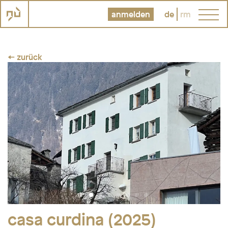
anmelden
de
rm
← zurück
casa curdina (2025)