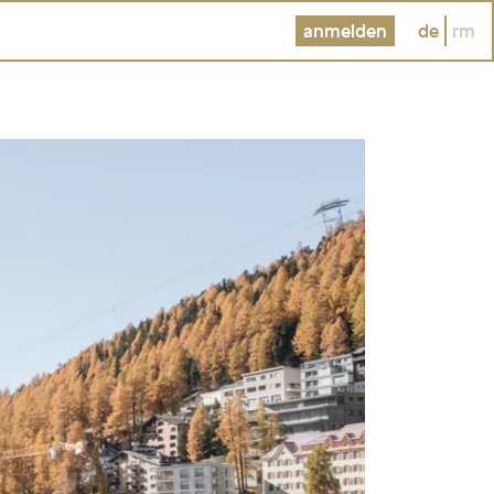
anmelden
de
rm