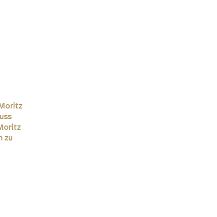
 Moritz
Fuss
Moritz
n zu