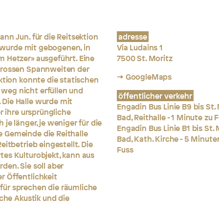
nn Jun. für die Reitsektion
adresse
le wurde mit gebogenen, in
Via Ludains 1
m Hetzer» ausgeführt. Eine
7500 St. Moritz
 grossen Spannweiten der
→ GoogleMaps
ktion konnte die statischen
weg nicht erfüllen und
öffentlicher verkehr
Die Halle wurde mit
Engadin Bus Linie B9 bis St.
r ihre ursprüngliche
Bad, Reithalle - 1 Minute zu 
je länger, je weniger für die
Engadin Bus Linie B1 bis St. 
 Gemeinde die Reithalle
Bad, Kath. Kirche - 5 Minute
itbetrieb eingestellt. Die
Fuss
tes Kulturobjekt, kann aus
den. Sie soll aber
r Öffentlichkeit
für sprechen die räumliche
iche Akustik und die