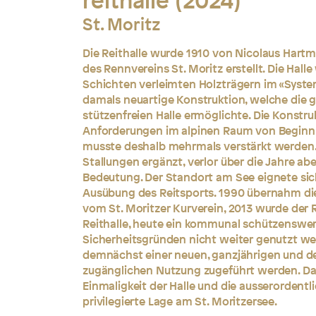
reithalle (2024)
St. Moritz
Die Reithalle wurde 1910 von Nicolaus Hartma
des Rennvereins St. Moritz erstellt. Die Hal
Schichten verleimten Holzträgern im «Syste
damals neuartige Konstruktion, welche die
stützenfreien Halle ermöglichte. Die Konstru
Anforderungen im alpinen Raum von Beginn 
musste deshalb mehrmals verstärkt werden. 
Stallungen ergänzt, verlor über die Jahre abe
Bedeutung. Der Standort am See eignete sich 
Ausübung des Reitsports. 1990 übernahm die
vom St. Moritzer Kurverein, 2013 wurde der Re
Reithalle, heute ein kommunal schützenswer
Sicherheitsgründen nicht weiter genutzt wer
demnächst einer neuen, ganzjährigen und de
zugänglichen Nutzung zugeführt werden. Da
Einmaligkeit der Halle und die ausserordentl
privilegierte Lage am St. Moritzersee.