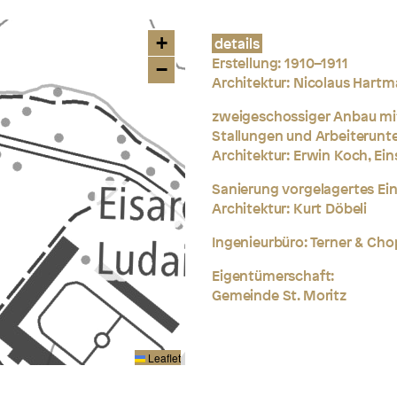
+
details
Erstellung: 1910–1911
−
Architektur:
Nicolaus Hartm
zweigeschossiger Anbau mi
Stallungen
und Arbeiterunt
Architektur: Erwin Koch, Ein
Sanierung vorgelagertes E
Architektur: Kurt Döbeli
Ingenieurbüro: Terner & Cho
Eigentümerschaft:
Gemeinde St. Moritz
Leaflet