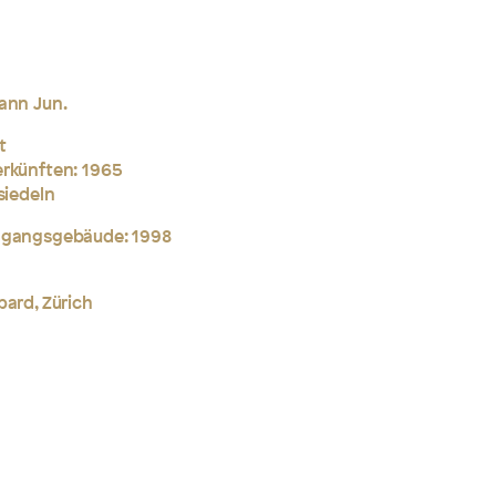
ann Jun.
t
erkünften: 1965
siedeln
ingangsgebäude: 1998
pard, Zürich