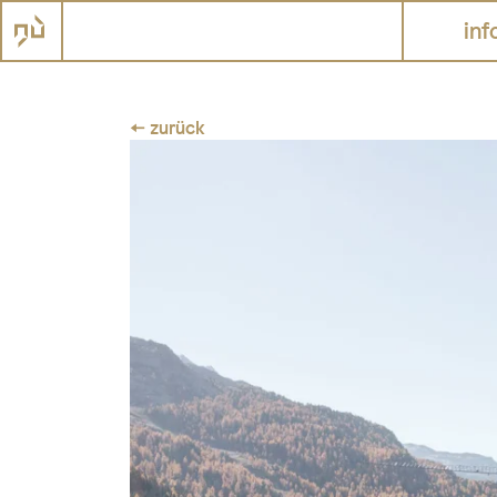
inf
← zurück