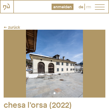
anmelden
de
rm
← zurück
Bildunterschrift
chesa l’orsa (2022)